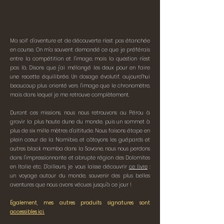
Ma soif d'aventure et de découverte n’est pas étanchée
en course. On m'a souvent demandé ce que je préférais
entre la compétition et l'image, mais la question n'est
pas là. Disons que j'ai mélangé les deux pour en faire
une recette équilibrée. Un dosage évolutif, aujourd'hui
beaucoup plus orienté vers l'image que le chronomètre,
mais dans lequel je me retrouve complètement.
Durant ces missions, nous nous retrouvons au Pérou à
gravir la plus haute dune du monde, puis un sommet à
plus de six mille mètres d'altitude. Nous faisons étape en
plein cœur de la Namibie, et côtoyons les guépards et
autres black mamba dans la Savane, nous nous perdons
dans l'impressionnante et abrupte région des Dolomites
en Italie etc. D'ailleurs, je vous laisse découvrir
ce livre
:
un voyage autour du monde, souvenir des plus belles
aventures que nous avons vécues jusqu'à ce jour !
Également, mes autres produits signatures sont
accessibles ici.